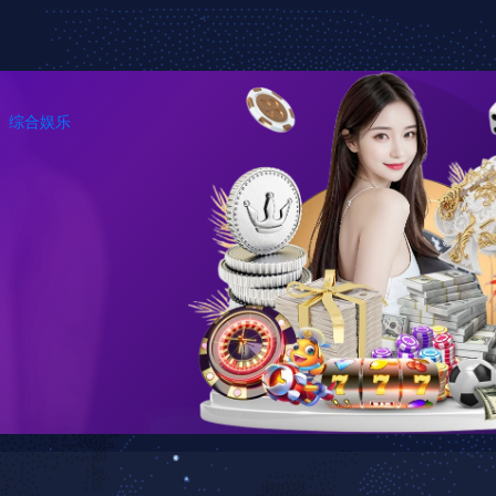
App
关于我们
体育焦点
用户协议常见问答
味着什么？
，即表示您自愿接受本用户协议的全部条款并受其约束。
么？
容？