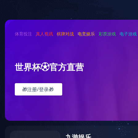
1. 我注册使用本平台意
注册或使用球友会网站平台
2. 注册账号时需要注意什
3. 本平台提供哪些服务内